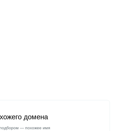
охожего домена
 подбором — похожее имя