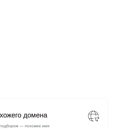
охожего домена
 подбором — похожее имя