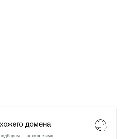
охожего домена
 подбором — похожее имя