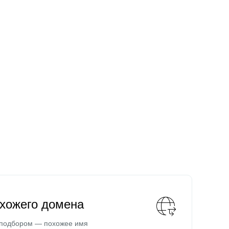
охожего домена
 подбором — похожее имя